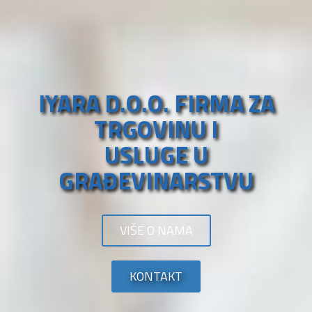
IYARA D.O.O. FIRMA ZA
TRGOVINU I
USLUGE U
GRAĐEVINARSTVU
VIŠE O NAMA
KONTAKT